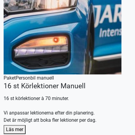
Paket
Personbil manuell
16 st Körlektioner Manuell
16 st körlektioner à 70 minuter.
Vi anpassar lektionerna efter din planering.
Det är möjligt att boka fler lektioner per dag.
Denna körlektion utförs med en manuellt växlad bil,
Läs mer
körkortstillstånd krävs.