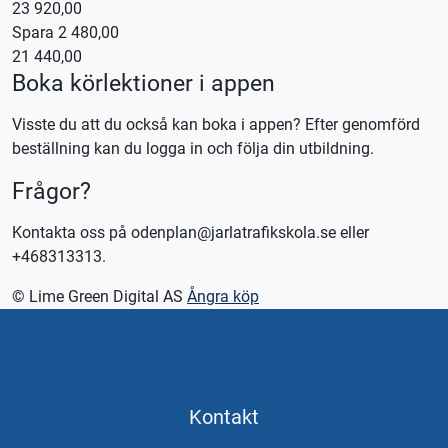
23 920,00
Spara 2 480,00
Kontakta oss för bokning eller logga in på appen TABS Elev
21 440,00
alternativt tctabs.se.
Boka körlektioner i appen
Vid önskemål om betalning via faktura, vänligen kontakta
trafikskolan så hjälper vi er.
Visste du att du också kan boka i appen? Efter genomförd
beställning kan du logga in och följa din utbildning.
Frågor?
Kontakta oss på odenplan@jarlatrafikskola.se eller
+468313313.
© Lime Green Digital AS
Ångra köp
Kontakt